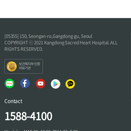
診療科
[05355] 150, Seongan-ro,Gangdong-gu, Seoul
COPYRIGHT ⓒ 2021 Kangdong Sacred Heart Hospital. ALL
RIGHTS RESERVED.
内分泌内科
リウマチ内科
リハビリテーション医学科
呼吸器・アレルギー内科
外科
家庭医学科
小児青少年科
形成外科
心臓血管内科
感染内科
Contact
放射線腫瘍学科
整形外科
1588-4100
映像医学科(放射線科)
歯科
泌尿医学科
消化器内科