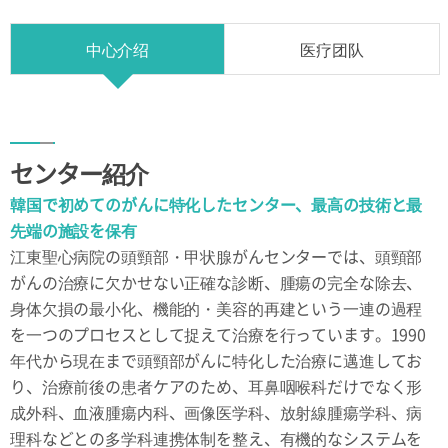
中心介绍
医疗团队
利用案内
アクセス
センター紹介
韓国で初めてのがんに特化したセンター、最高の技術と最
先端の施設を保有
江東聖心病院の頭頸部・甲状腺がんセンターでは、頭頸部
がんの治療に欠かせない正確な診断、腫瘍の完全な除去、
身体欠損の最小化、機能的・美容的再建という一連の過程
を一つのプロセスとして捉えて治療を行っています。1990
年代から現在まで頭頸部がんに特化した治療に邁進してお
り、治療前後の患者ケアのため、耳鼻咽喉科だけでなく形
成外科、血液腫瘍内科、画像医学科、放射線腫瘍学科、病
理科などとの多学科連携体制を整え、有機的なシステムを