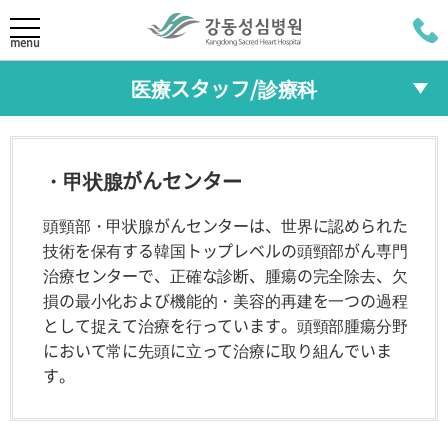
LANGUAGE
menu
医療スタッフ/診療科
KOR
病院紹介
ENG
医療スタッフ
院長あいさつ
ミッション/ビジョ
・甲状腺がんセンター
ン
CHI
診療科
HI
30年余りの歴史
頭頸部・甲状腺がんセンターは、世界に認められた
RUS
技術を保有する韓国トップレベルの頭頸部がん専門
専門センター
治療センターで、正確な診断、腫瘍の完全除去、欠
損の最小化および機能的・美容的再建を一つの過程
医療スタッフ / 診療科
総合健康増進センター
として捉えて治療を行っています。頭頸部腫瘍分野
において常に先頭に立って治療に取り組んでいま
医療スタッフ
診療科
特徴
す。
専門センター
総合健康増進セン
ご予約方法
ター
検査項目